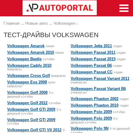
Главная
Новые авто
Volkswagen
→
→
↓
ТЕСТ-ДРАЙВЫ VOLKSWAGEN
Volkswagen
Amarok
Volkswagen
Jetta 2011
пикап
седан
Volkswagen
Amarok 2010
Volkswagen
Passat 2011
пикап
седан
Volkswagen
Beetle
Volkswagen
Passat 2015
хэтчбек
седан
Volkswagen
Caddy 2010
Volkswagen
Passat B6
седан
микровэн
Volkswagen
Passat CC
cедан
Volkswagen
Cross Golf
микровэн
Volkswagen
Passat Variant 2011
Volkswagen
Eos 2008
купе-
универсал
кабриолет
Volkswagen
Passat Variant B6
Volkswagen
Golf 2008
универсал
3-х
дверный хэтчбек
Volkswagen
Phaeton 2002
седан
Volkswagen
Golf 2012
хэтчбек
Volkswagen
Phaeton 2010
седан
Volkswagen
Golf GTI 2009
3-х
Volkswagen
Polo 2009
хэтчбек
дверный хэтчбек
Volkswagen
Polo 2009
3-х
Volkswagen
Golf GTI 2009
дверный хэтчбек
хэтчбек
Volkswagen
Polo 9N
5-ти дверный
Volkswagen
Golf GTI VII 2012
3-
хэтчбек