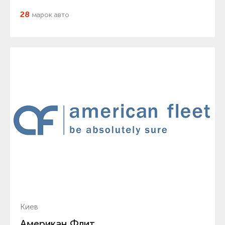
28
марок авто
Киев
Американ Флит