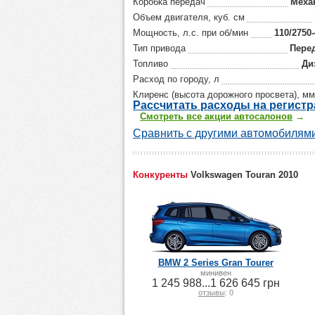
Коробка передач
Меха
Объем двигателя, куб. см
Мощность, л.с. при об/мин
110/2750
Тип привода
Пере
Топливо
Ди
Расход по городу, л
Клиренс (высота дорожного просвета), мм
Р
ассчитать р
асходы на регист
Смотреть все акции автосалонов
→
Сравнить с другими автомобилями
Конкуренты
Volkswagen Touran 2010
BMW 2 Series Gran Tourer
минивен
1 245 988...1 626 645 грн
отзывы
: 0