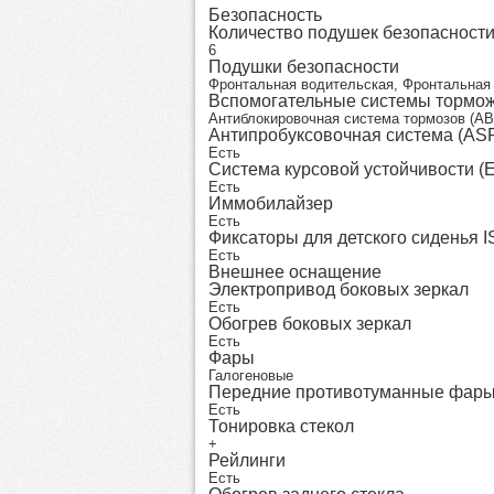
Безопасность
Количество подушек безопасност
6
Подушки безопасности
Фронтальная водительская, Фронтальная 
Вспомогательные системы тормо
Антиблокировочная система тормозов (AB
Антипробуксовочная система (AS
Есть
Система курсовой устойчивости (
Есть
Иммобилайзер
Есть
Фиксаторы для детского сиденья 
Есть
Внешнее оснащение
Электропривод боковых зеркал
Есть
Обогрев боковых зеркал
Есть
Фары
Галогеновые
Передние противотуманные фар
Есть
Тонировка стекол
+
Рейлинги
Есть