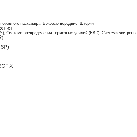
и
переднего пассажира, Боковые передние, Шторки
жения
S), Система распределения тормозных усилий (EBD), Система экстренног
R)
ESP)
ISOFIX
ы