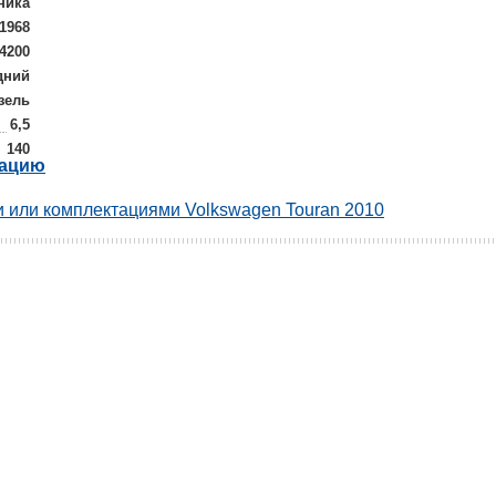
ника
1968
-4200
дний
зель
6,5
140
рацию
 или комплектациями Volkswagen Touran 2010