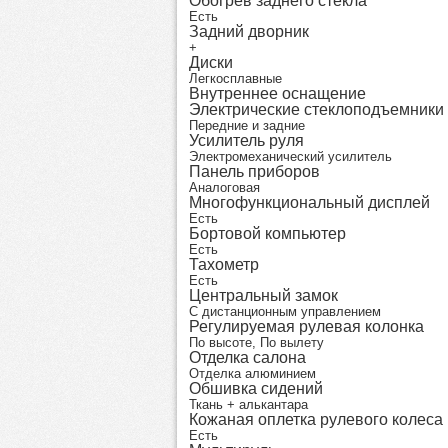
Обогрев заднего стекла
Есть
Задний дворник
+
Диски
Легкосплавные
Внутреннее оснащение
Электрические стеклоподъемники
Передние и задние
Усилитель руля
Электромеханический усилитель
Панель приборов
Аналоговая
Многофункциональный дисплей
Есть
Бортовой компьютер
Есть
Тахометр
Есть
Центральный замок
С дистанционным управлением
Регулируемая рулевая колонка
По высоте, По вылету
Отделка салона
Отделка алюминием
Обшивка сидений
Ткань + алькантара
Кожаная оплетка рулевого колеса
Есть