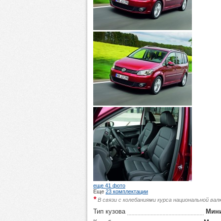
еще 41 фото
Еще
23 комплектации
*
В связи с колебаниями курса национальной ва
Тип кузова
Мин