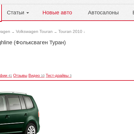
Статьи
Новые авто
Автосалоны
wagen
Volkswagen Touran
Touran 2010
→
→
↓
hline (Фольксваген Туран)
афии
Отзывы
Видео
Тест-драйвы
41
10
3