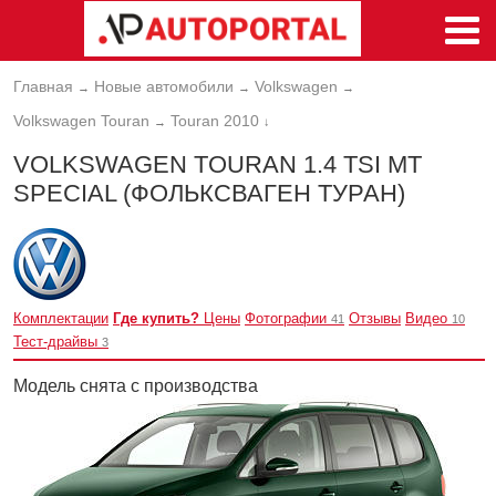
Главная
Новые автомобили
Volkswagen
→
→
→
Volkswagen Touran
Touran 2010
→
↓
VOLKSWAGEN TOURAN 1.4 TSI MT
SPECIAL (ФОЛЬКСВАГЕН ТУРАН)
Комплектации
Где купить?
Цены
Фотографии
Отзывы
Видео
41
10
Тест-драйвы
3
Модель снята с производства