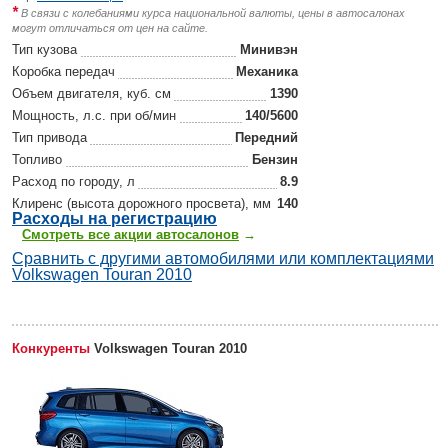
*
В связи с колебаниями курса национальной валюты, цены в автосалонах
могут отличаться от цен на сайте.
Тип кузова
Минивэн
Коробка передач
Механика
Объем двигателя, куб. см
1390
Мощность, л.с. при об/мин
140/5600
Тип привода
Передний
Топливо
Бензин
Расход по городу, л
8.9
Клиренс (высота дорожного просвета), мм
140
Р
асходы на регистрацию
Смотреть все акции автосалонов
→
Сравнить с другими автомобилями или комплектациями
Volkswagen Touran 2010
Конкуренты
Volkswagen Touran 2010