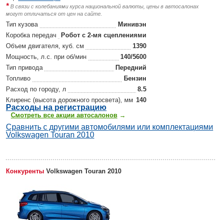
*
В связи с колебаниями курса национальной валюты, цены в автосалонах
могут отличаться от цен на сайте.
Тип кузова
Минивэн
Коробка передач
Робот с 2-мя сцеплениями
Объем двигателя, куб. см
1390
Мощность, л.с. при об/мин
140/5600
Тип привода
Передний
Топливо
Бензин
Расход по городу, л
8.5
Клиренс (высота дорожного просвета), мм
140
Р
асходы на регистрацию
Смотреть все акции автосалонов
→
Сравнить с другими автомобилями или комплектациями
Volkswagen Touran 2010
Конкуренты
Volkswagen Touran 2010