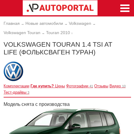
Главная
Новые автомобили
Volkswagen
→
→
→
Volkswagen Touran
Touran 2010
→
↓
VOLKSWAGEN TOURAN 1.4 TSI AT
LIFE (ФОЛЬКСВАГЕН ТУРАН)
Комплектации
Где купить?
Цены
Фотографии
Отзывы
Видео
41
10
Тест-драйвы
3
Модель снята с производства