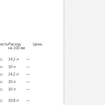
ость
Расход
Цена
на 100 км
с.
14,2 л
—
с.
10 л
—
с.
14,2 л
—
с.
10 л
—
с.
10 л
—
с.
10,6 л
—