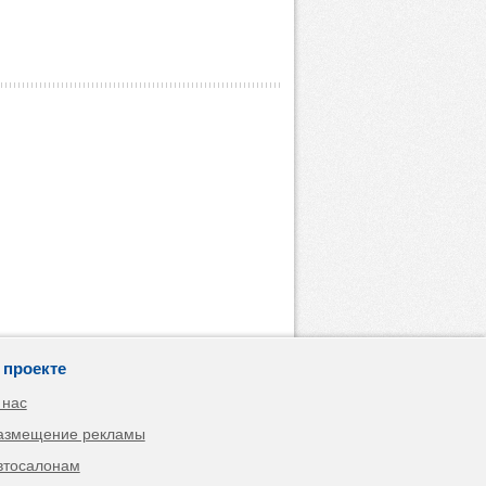
 проекте
 нас
азмещение рекламы
втосалонам