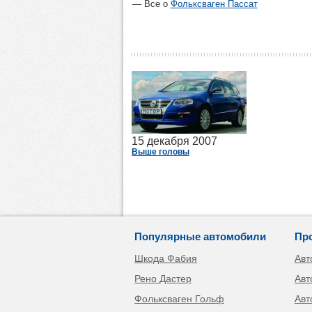
Все о
Фольксваген Пассат
15 декабря 2007
Выше головы
Популярные автомобили
Пр
Шкода Фабия
Авт
Рено Дастер
Авт
Фольксваген Гольф
Авт