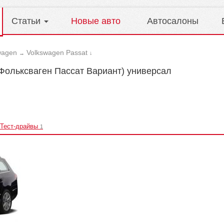
Статьи
Новые авто
Автосалоны
wagen
Volkswagen Passat
→
↓
 (Фольксваген Пассат Вариант) универсал
Тест-драйвы
1