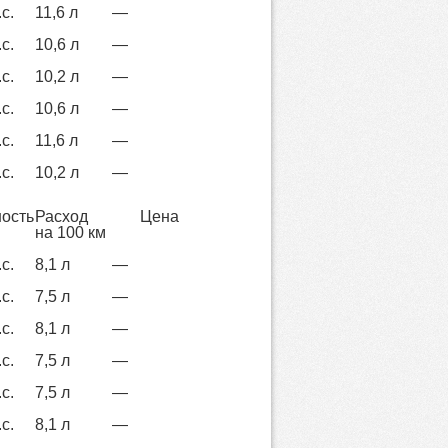
с.
11,6 л
—
с.
10,6 л
—
с.
10,2 л
—
с.
10,6 л
—
с.
11,6 л
—
с.
10,2 л
—
ость
Расход
Цена
на 100 км
с.
8,1 л
—
с.
7,5 л
—
с.
8,1 л
—
с.
7,5 л
—
с.
7,5 л
—
с.
8,1 л
—