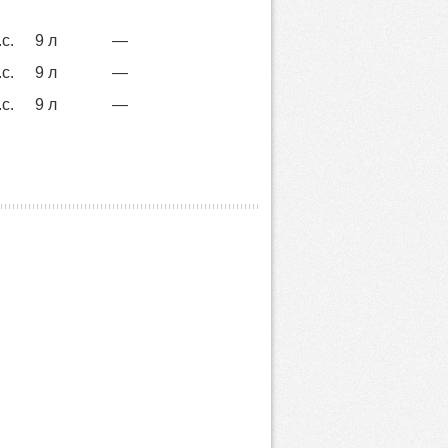
с.
9 л
—
с.
9 л
—
с.
9 л
—