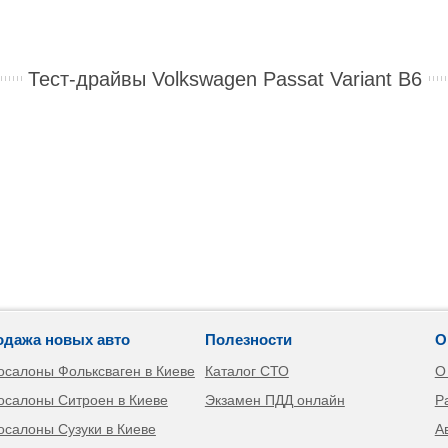
Тест-драйвы Volkswagen Passat Variant B6
одажа новых авто
Полезности
О
осалоны Фольксваген в Киеве
Каталог СТО
О
осалоны Ситроен в Киеве
Экзамен ПДД онлайн
Р
осалоны Сузуки в Киеве
А