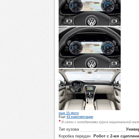
еще 15 фото
Еще
43 комплектации
*
В связи с колебаниями курса национальной ва
Тип кузова
Униве
Коробка передач
Робот с 2-мя сцеплен