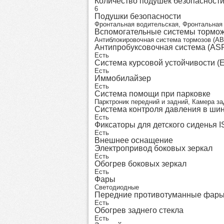
Количество подушек безопасност
6
Подушки безопасности
Фронтальная водительская, Фронтальная 
Вспомогательные системы тормо
Антиблокировочная система тормозов (AB
Антипробуксовочная система (AS
Есть
Система курсовой устойчивости (
Есть
Иммобилайзер
Есть
Система помощи при парковке
Парктроник передний и задний, Камера за
Система контроля давления в ши
Есть
Фиксаторы для детского сиденья 
Есть
Внешнее оснащение
Электропривод боковых зеркал
Есть
Обогрев боковых зеркал
Есть
Фары
Светодиодные
Передние противотуманные фар
Есть
Обогрев заднего стекла
Есть