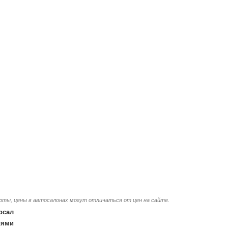
люты, цены в автосалонах могут отличаться от цен на сайте.
рсал
иями