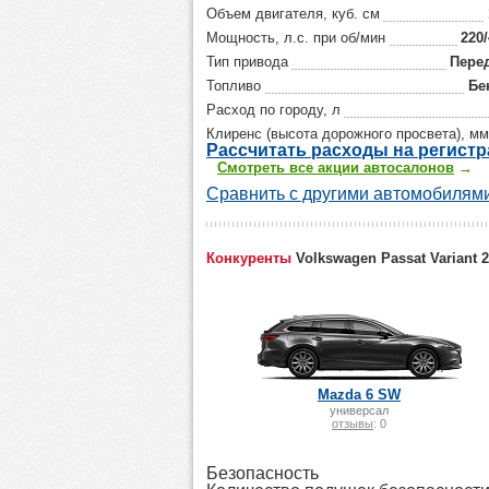
Объем двигателя, куб. см
Мощность, л.с. при об/мин
220
Тип привода
Пере
Топливо
Бе
Расход по городу, л
Клиренс (высота дорожного просвета), мм
Р
ассчитать р
асходы на регист
Смотреть все акции автосалонов
→
Сравнить с другими автомобилями
Конкуренты
Volkswagen Passat Variant 
Mazda 6 SW
универсал
отзывы
: 0
Безопасность