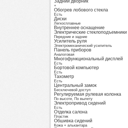
Задний дворник
+
Обогрев лобового стекла
Есть
Диски
Легкосплавные
Внутреннее оснащение
Электрические стеклоподъемники
Передние и задние
Усилитель руля
Электромеханический усилитель
Панель приборов
Аналоговая
Многофункциональный дисплей
Есть
Бортовой компьютер
Есть
Тахометр
Есть
Центральный замок
Бесключевой доступ
Регулируемая рулевая колонка
По высоте, По вылету
Электропривод сидений
Есть
Отделка салона
Пластик
Обшивка сидений
Кожа + алькантара