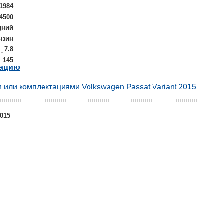
1984
/4500
дний
нзин
7.8
145
рацию
 или комплектациями Volkswagen Passat Variant 2015
2015