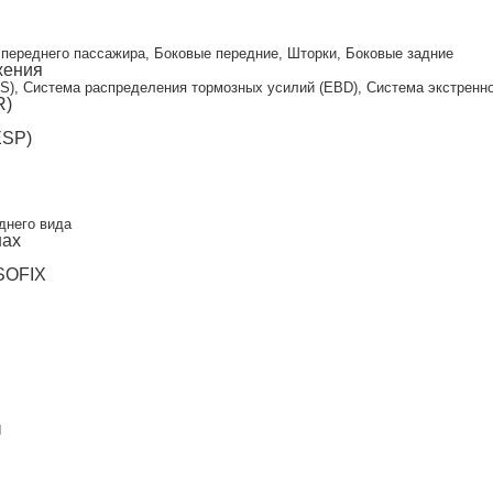
и
переднего пассажира, Боковые передние, Шторки, Боковые задние
жения
S), Система распределения тормозных усилий (EBD), Система экстренног
R)
ESP)
днего вида
нах
ISOFIX
ы