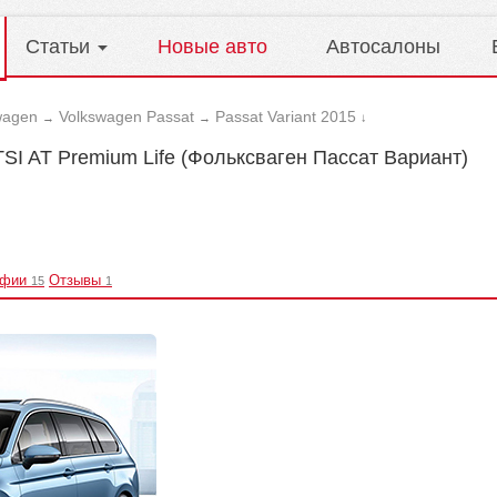
Статьи
Новые авто
Автосалоны
wagen
Volkswagen Passat
Passat Variant 2015
→
→
↓
 TSI AT Premium Life (Фольксваген Пассат Вариант)
афии
Отзывы
15
1