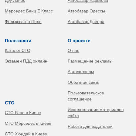
Дэу Ланос
Автобазар Харькова
Мерседес Бенц Е Класс
Автобазар Одессы
Фольксваген Поло
Автобазар Днепра
Полезности
О проекте
Каталог СТО
О нас
Экзамен ПДД онлайн
Размещение рекламы
Автосалонам
Обратная связь
Пользовательское
соглашение
СТО
Использование материалов
СТО Рено в Киеве
сайта
СТО Мерседес в Киеве
Работа для водителей
СТО Хюндай в Киеве