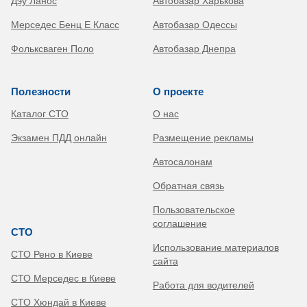
Дэу Ланос
Автобазар Харькова
Мерседес Бенц Е Класс
Автобазар Одессы
Фольксваген Поло
Автобазар Днепра
Полезности
О проекте
Каталог СТО
О нас
Экзамен ПДД онлайн
Размещение рекламы
Автосалонам
Обратная связь
Пользовательское
соглашение
СТО
Использование материалов
СТО Рено в Киеве
сайта
СТО Мерседес в Киеве
Работа для водителей
СТО Хюндай в Киеве