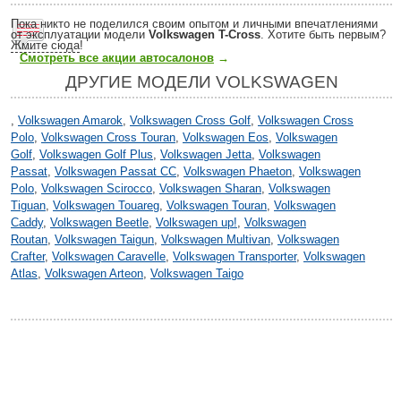
Пока никто не поделился своим опытом и личными впечатлениями
от эксплуатации модели
Volkswagen T-Cross
. Хотите быть первым?
Жмите сюда
!
Смотреть все акции автосалонов
→
ДРУГИЕ МОДЕЛИ VOLKSWAGEN
,
Volkswagen Amarok
,
Volkswagen Cross Golf
,
Volkswagen Cross
Polo
,
Volkswagen Cross Touran
,
Volkswagen Eos
,
Volkswagen
Golf
,
Volkswagen Golf Plus
,
Volkswagen Jetta
,
Volkswagen
Passat
,
Volkswagen Passat CC
,
Volkswagen Phaeton
,
Volkswagen
Polo
,
Volkswagen Scirocco
,
Volkswagen Sharan
,
Volkswagen
Tiguan
,
Volkswagen Touareg
,
Volkswagen Touran
,
Volkswagen
Caddy
,
Volkswagen Beetle
,
Volkswagen up!
,
Volkswagen
Routan
,
Volkswagen Taigun
,
Volkswagen Multivan
,
Volkswagen
Crafter
,
Volkswagen Caravelle
,
Volkswagen Transporter
,
Volkswagen
Atlas
,
Volkswagen Arteon
,
Volkswagen Taigo