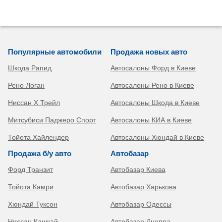
Популярные автомобили
Продажа новых авто
Шкода Рапид
Автосалоны Форд в Киеве
Рено Логан
Автосалоны Рено в Киеве
Ниссан Х Трейл
Автосалоны Шкода в Киеве
Митсубиси Паджеро Спорт
Автосалоны КИА в Киеве
Тойота Хайлендер
Автосалоны Хюндай в Киеве
Продажа б/у авто
Автобазар
Форд Транзит
Автобазар Киева
Тойота Камри
Автобазар Харькова
Хюндай Туксон
Автобазар Одессы
Ниссан Кашкай
Автобазар Днепра