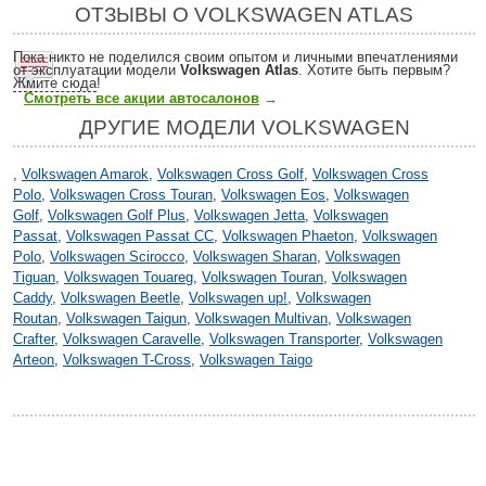
ОТЗЫВЫ О VOLKSWAGEN ATLAS
Пока никто не поделился своим опытом и личными впечатлениями
от эксплуатации модели
Volkswagen Atlas
. Хотите быть первым?
Жмите сюда
!
Смотреть все акции автосалонов
→
ДРУГИЕ МОДЕЛИ VOLKSWAGEN
,
Volkswagen Amarok
,
Volkswagen Cross Golf
,
Volkswagen Cross
Polo
,
Volkswagen Cross Touran
,
Volkswagen Eos
,
Volkswagen
Golf
,
Volkswagen Golf Plus
,
Volkswagen Jetta
,
Volkswagen
Passat
,
Volkswagen Passat CC
,
Volkswagen Phaeton
,
Volkswagen
Polo
,
Volkswagen Scirocco
,
Volkswagen Sharan
,
Volkswagen
Tiguan
,
Volkswagen Touareg
,
Volkswagen Touran
,
Volkswagen
Caddy
,
Volkswagen Beetle
,
Volkswagen up!
,
Volkswagen
Routan
,
Volkswagen Taigun
,
Volkswagen Multivan
,
Volkswagen
Crafter
,
Volkswagen Caravelle
,
Volkswagen Transporter
,
Volkswagen
Arteon
,
Volkswagen T-Cross
,
Volkswagen Taigo